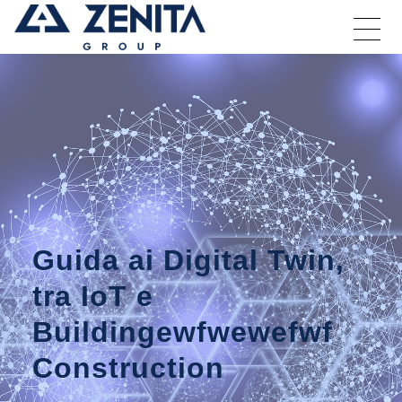
Guida ai Digital Twin,
tra IoT e
Buildingewfwewefwf
Construction